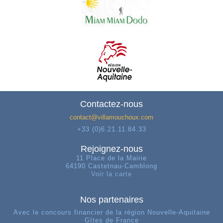
Contactez-nous
contact@villamouchoux.com
+33 (0)6.21.11.84.33
Rejoignez-nous
11 Place de la Mairie
64190 Castetnau-Camblong
Voir la carte
Nos partenaires
Avec le concours financier de la région Nouvelle-Aquitaine
Gîtes de France