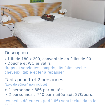
Description
• 1 lit de 180 x 200, convertible en 2 lits de 90
• Douche et WC privatifs
draps et serviettes compris, lits faits, sèche
cheveux, table et fer à repasser
Tarifs pour 1 et 2 personnes
(taxe de séjour* non incluse)
> 1 personne : 68€ par nuitée
> 2 personnes : 74€ par nuitée soit 37€/pers.
les petits déjeuners (tarif: 6€) sont inclus dans le