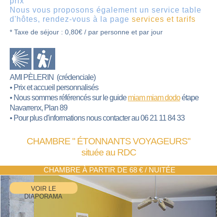
prix
Nous vous proposons également un service table
d'hôtes, rendez-vous à la page
services et tarifs
* Taxe de séjour : 0,80€ / par personne et par jour
AMI PÈLERIN
(crédenciale)
• Prix et accueil personnalisés
• Nous sommes référencés sur le guide
miam miam dodo
étape
Navarrenx, Plan 89
• Pour plus d'informations nous contacter au 06 21 11 84 33
CHAMBRE
" ÉTONNANTS VOYAGEURS"
située au RDC
CHAMBRE À PARTIR DE 68 € / NUITÉE
VOIR LE
DIAPORAMA